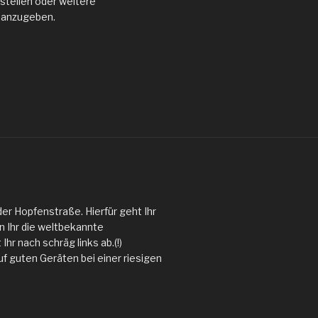
stellen oder weitere
 anzugeben.
der Hopfenstraße. Hierfür geht Ihr
n Ihr die weltbekannte
hr nach schräg links ab.(!)
uf guten Geräten bei einer riesigen