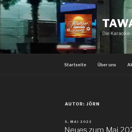
Zum
Inhalt
springen
TAWA
Die Karaoke-P
Startseite
Über uns
Ak
AUTOR:
JÖRN
VERÖFFENTLICHT
5. MAI 2022
AM
Neues zum Mai 20