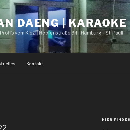
N DAENG | KARAOKE 
rofi's vom Kiez! | Hopfenstraße 34 | Hamburg – St. Pauli
tuelles
Kontakt
HIER FINDE
22