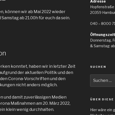
Adresse
Hopfenstraße
n, können wir ab Mai 2022 wieder
20359 Hambu
 Samstag ab 21.00h für euch da sein.
040 – 8000 71
Öffnungszei
Donnerstag, F
& Samstag: ab
ion
ken konntet, haben wir in letzter Zeit
SUCHEN
aufgrund der aktuellen Politik und den
Suche
rnden Corona-Vorschriften und den
nach:
ungen nicht anders möglich.
ten und damit zuverlässigen Medien
ÜBER DIESE
Corona Maßnahmen am 20. März 2022,
ein klein wenig durchhalten.
Hier wäre ein 