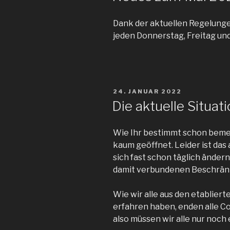
Dank der aktuellen Regelunge
jeden Donnerstag, Freitag und
VERÖFFENTLICHT
24. JANUAR 2022
AM
Die aktuelle Situat
Wie Ihr bestimmt schon bemer
kaum geöffnet. Leider ist das 
sich fast schon täglich ände
damit verbundenen Beschränk
Wie wir alle aus den etablier
erfahren haben, enden alle 
also müssen wir alle nur noch 