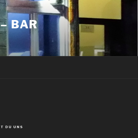
– BAR
ST DU UNS