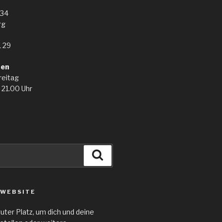
 34
rg
 29
ten
reitag
 21.00 Uhr
Suchen
 WEBSITE
guter Platz, um dich und deine